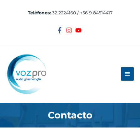
Ir
al
Teléfonos:
32 2224160 / +56 9 84514417
contenido
Men
princ
Contacto