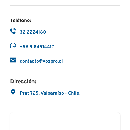
Teléfono:
32 2224160
+56 9 84514417
contacto@vozpro.cl
Dirección:
Prat 725, Valparaíso - Chile.