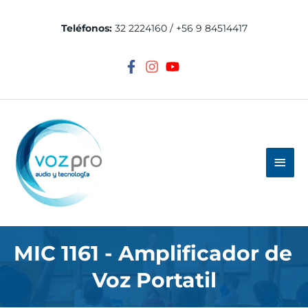
Ir
al
Teléfonos:
32 2224160 / +56 9 84514417
contenido
Men
princ
MIC 1161 - Amplificador de 
Voz Portatil