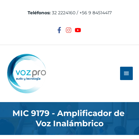
Ir
al
Teléfonos:
32 2224160 / +56 9 84514417
contenido
Men
princ
MIC 9179 - Amplificador de 
Voz Inalámbrico